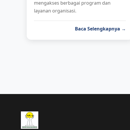
mengakses berbagai program dan
layanan organisasi.
Baca Selengkapnya →