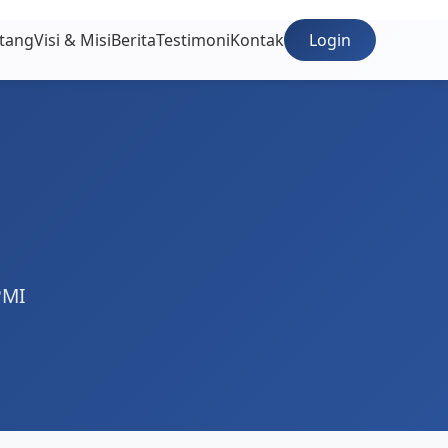
tang
Visi & Misi
Berita
Testimoni
Kontak
Login
PMI