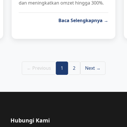
dan meningkatkan omzet hingga 300%.
Baca Selengkapnya →
← Previous
1
2
Next →
Hubungi Kami